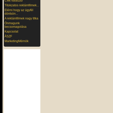
Cikk választó
Titokzatos reklámfilmek...
Elérni hogy az ügyfél
döntsön...
A reklámfilmek nagy titka
Önmagunk
becsomagolása
Kapcsolat
ÁSZF
MarketingMérnök