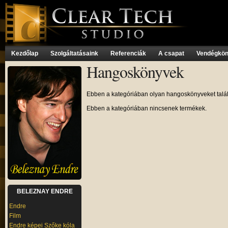
Kezdőlap
Szolgáltatásaink
Referenciák
A csapat
Vendégkö
Hangoskönyvek
Ebben a kategóriában olyan hangoskönyveket talál
Ebben a kategóriában nincsenek termékek.
BELEZNAY ENDRE
Endre
Film
Endre képei Szőke kóla