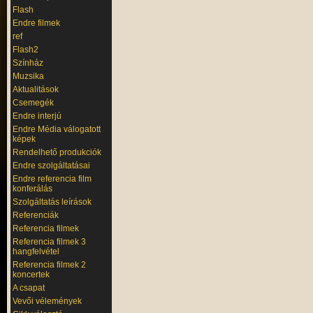
Flash
Endre filmek
ref
Flash2
Színház
Muzsika
Aktualitások
Csemegék
Endre interjú
Endre Média válogatott
képek
Rendelhető produkciók
Endre szolgáltatásai
Endre referencia film
konferálás
Szolgáltatás leírások
Referenciák
Referencia filmek
Referencia filmek 3
hangfelvétel
Referencia filmek 2
koncertek
A csapat
Vevői vélemények